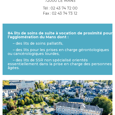
72000 LE MANS
Tél : 02 43 74 72 00
Fax : 02 43 74 73 12
84 lits de soins de suite à vocation de proximité pour
l’agglomération du Mans dont :
– des lits de soins palliatifs,
– des lits pour les prises en charge gérontologiques
ou cancérologiques lourdes,
– des lits de SSR non spécialisé orientés
essentiellement dans la prise en charge des personnes
âgées.